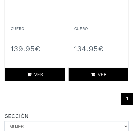
CUERO
CUERO
139.95€
134.95€
VER
VER
(c
1
SECCIÓN