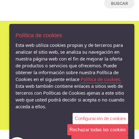
CABRERA
41
LUISETTI
42
KELARA
43
AZAREY
Política de cookies
44
CHIKA10
AVISO LEGAL
Esta web utiliza cookies propias y de terceros para
45
TULIPANO
POLÍTICA DE COOKIES
analizar el sitio web, se analiza su navegación en
46
PASOS DE BAILE
ENVÍOS Y DEVOLUCIONES
nuestra página web con el fin de mejorar la oferta
47
POLÍTICA DE PRIVACIDAD
de productos o servicios que ofrecemos. Puede
J´HAYBER
obtener la información sobre nuestra Política de
48
BATILAS
Cookies en el siguiente enlace
Política de cookies.
49
VULCA-BICHA
Esta web también contiene enlaces a sitios web de
terceros con Políticas de Cookies ajenas a este sitio
GARZÓN
- Av. Madrid 18 bajo, Jaén - 23001 (Jaén)
web que usted podrá decidir si acepta o no cuando
953080790
48 HORAS
acceda a ellos.
YUMAS
Configuración de cookies
IRABIA
Rechazar todas las cookies
MTNG