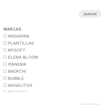
26
27
28
29
MARCAS
30
ANDARINA
31
PLANTILLAS
32
MYSOFT
33
ELENA BLOOM
34
IPANEMA
35
BAERCHI
36
BUBBLE
37
ANGELITOS
38
PIKARINA
39
ÉTIKA
40