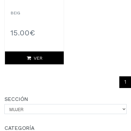
BEIG
15.00€
VER
(c
1
SECCIÓN
CATEGORÍA