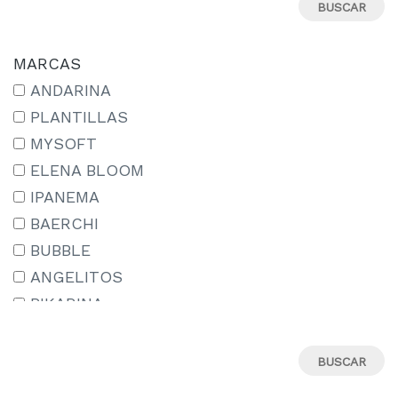
27
28
29
MARCAS
30
ANDARINA
31
PLANTILLAS
32
MYSOFT
33
ELENA BLOOM
34
IPANEMA
35
BAERCHI
36
BUBBLE
37
ANGELITOS
38
PIKARINA
39
ÉTIKA
40
CABRERA
41
LUISETTI