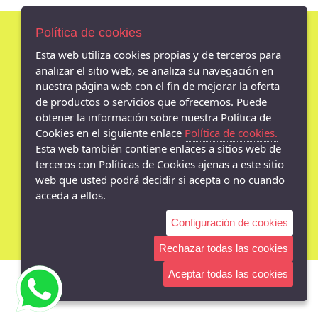
42
KELARA
43
AZAREY
Política de cookies
44
CHIKA10
Esta web utiliza cookies propias y de terceros para
AVISO LEGAL
45
analizar el sitio web, se analiza su navegación en
TULIPANO
POLÍTICA DE COOKIES
nuestra página web con el fin de mejorar la oferta
46
PASOS DE BAILE
ENVÍOS Y DEVOLUCIONES
de productos o servicios que ofrecemos. Puede
47
POLÍTICA DE PRIVACIDAD
J´HAYBER
obtener la información sobre nuestra Política de
48
Cookies en el siguiente enlace
Política de cookies.
BATILAS
Esta web también contiene enlaces a sitios web de
49
VULCA-BICHA
terceros con Políticas de Cookies ajenas a este sitio
GARZÓN
web que usted podrá decidir si acepta o no cuando
- Av. Madrid 18 bajo, Jaén - 23001 (Jaén)
acceda a ellos.
953080790
48 HORAS
YUMAS
Configuración de cookies
IRABIA
Rechazar todas las cookies
MTNG
Aceptar todas las cookies
DEVALVERDE
KALFU