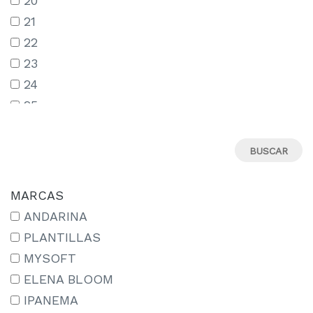
20
21
22
23
24
25
26
27
28
29
MARCAS
30
ANDARINA
31
PLANTILLAS
32
MYSOFT
33
ELENA BLOOM
34
IPANEMA