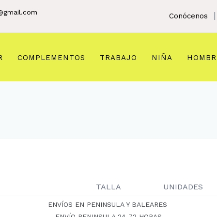
@gmail.com
|
Conócenos
R
COMPLEMENTOS
TRABAJO
NIÑA
HOMBR
TALLA
UNIDADES
ENVÍOS EN PENINSULA Y BALEARES
ENVÍO PENINSULA 24-72 HORAS