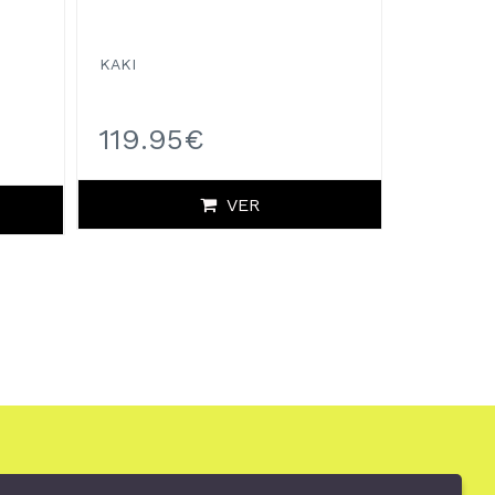
KAKI
119.95€
VER