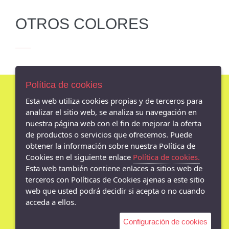
OTROS COLORES
Política de cookies
Esta web utiliza cookies propias y de terceros para
AVISO LEGAL
analizar el sitio web, se analiza su navegación en
nuestra página web con el fin de mejorar la oferta
POLÍTICA DE COOKIES
de productos o servicios que ofrecemos. Puede
ENVÍOS Y DEVOLUCIONES
obtener la información sobre nuestra Política de
POLÍTICA DE PRIVACIDAD
Cookies en el siguiente enlace
Política de cookies.
Esta web también contiene enlaces a sitios web de
terceros con Políticas de Cookies ajenas a este sitio
web que usted podrá decidir si acepta o no cuando
- Av. Madrid 18 bajo, Jaén - 23001 (Jaén)
acceda a ellos.
953080790
Configuración de cookies