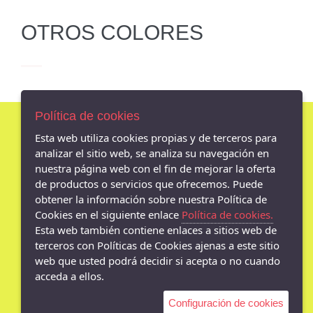
OTROS COLORES
Política de cookies
Esta web utiliza cookies propias y de terceros para
AVISO LEGAL
analizar el sitio web, se analiza su navegación en
nuestra página web con el fin de mejorar la oferta
POLÍTICA DE COOKIES
de productos o servicios que ofrecemos. Puede
ENVÍOS Y DEVOLUCIONES
obtener la información sobre nuestra Política de
POLÍTICA DE PRIVACIDAD
Cookies en el siguiente enlace
Política de cookies.
Esta web también contiene enlaces a sitios web de
terceros con Políticas de Cookies ajenas a este sitio
web que usted podrá decidir si acepta o no cuando
- Av. Madrid 18 bajo, Jaén - 23001 (Jaén)
acceda a ellos.
953080790
Configuración de cookies